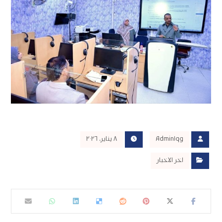
Admin١qg
٨ يناير، ٢٠٢٦
اخر الاخبار