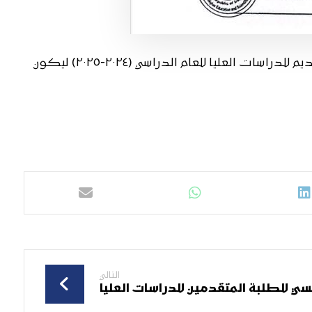
حصلت موافقة السيد معالي وزير التعليم العالي والبحث العلمي المحترم (الدكتور نعيم العبودي) على تمديد فترة التقديم للدراسات العليا للعام الدراسي (٢٠٢٤-٢٠٢٥) ليكون
التالي
افسي للطلبة المتقدمين للدراسات العليا