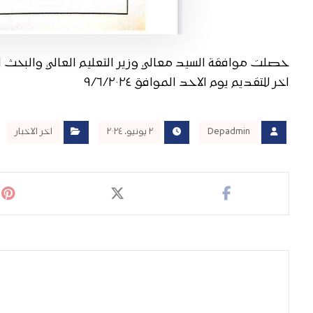
اخر للتقديم يوم الاحد الموافق ٩/٦/٢٠٢٤
Depadmin
٢ يونيو، ٢٠٢٤
اخر الاخبار