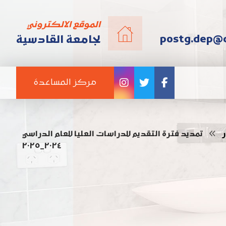
الموقع الالكتروني
postg.dep@q
لجامعة القادسية
مركز المساعدة
ر
تمديد فترة التقديم للدراسات العليا للعام الدراسي
٢٠٢٤_٢٠٢٥